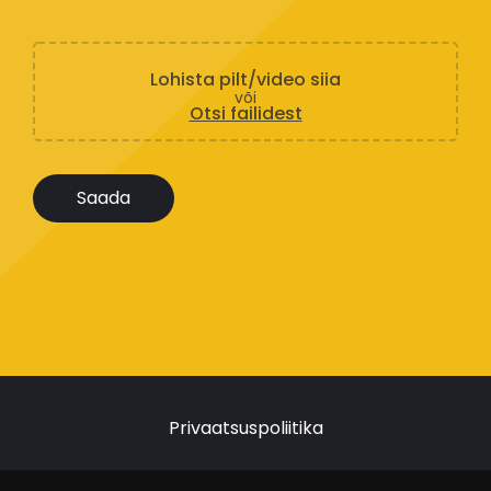
Lohista pilt/video siia
või
Otsi failidest
Privaatsuspoliitika