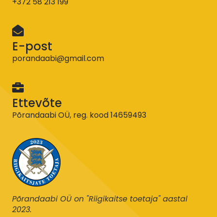
+372 58 213 199
E-post
porandaabi@gmail.com
Ettevõte
Põrandaabi OÜ, reg. kood 14659493
Põrandaabi OÜ on "Riigikaitse toetaja" aastal
2023.