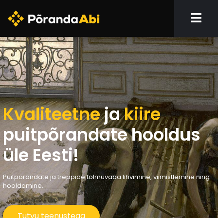
Kvaliteetne
ja
kiire
puitpõrandate hooldus
üle Eesti!
Puitpõrandate ja treppide tolmuvaba lihvimine, viimistlemine ning
hooldamine.
Tutvu teenustega