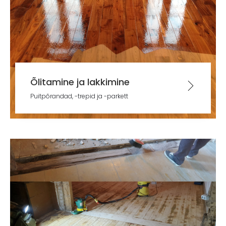
Õlitamine ja lakkimine
Puitpõrandad, -trepid ja -parkett